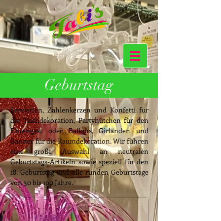
Geburtstag
Servietten, Zahlenkerzen und Konfetti für
die Tischdekoration, Partyhütchen für den
Ehrengast oder Ballons, Girlanden und
Banner für die Raumdekoration. Wir führen
eine große Auswahl an neutralen
Geburtstags-Artikeln sowie speziell für den
18. Geburtstag und alle runden Geburtstage
von 30 bis 100 Jahre.