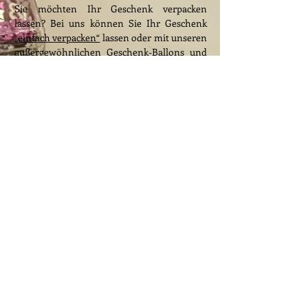
Sie möchten Ihr Geschenk verpacken
lassen? Bei uns können Sie Ihr Geschenk
„einfach verpacken“
lassen oder mit unseren
außergewöhnlichen
Geschenk-Ballons
und
einzigartigen
Geschenk-Boxen
eine
besonders aufregende Verpackung wählen.
Geschenk-
Glückwunsch-
Karten
Ballons
Geschenk-
Boxen