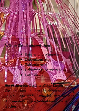
Wählen Sie bei uns zwischen
Banner und Wimpeln
Zahlenkonfetti
Zahlenkerzen
Geburtstags-Servietten
Luftballons
Sie suchen ein Geschenk? Für Kinder finden
Sie bei uns in der Spielwarenabteilung
Duplo, Lego und Playmobil, verschiedene
Automodelle sowie Seifenblasen, Bälle und
Bücher.